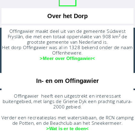
Over het Dorp
Offingawier maakt deel uit van de gemeente Súdwest
Fryslân, die met een totaal oppervlakte van 908 km² de
grootste gemeente van Nederland is.
Het dorp Offingawier was al in 1328 bekend onder de naam
Offenhewere.
>Mee
r
o
ver
Offingawier<
In- en om Offingawier
Offingawier heeft een uitgestrekt en interessant
buitengebied, met langs de Griene Dyk een prachtig natura-
2000 gebied.
Verder een recreatieplas met waterskibaan, de RCN camping
de Potten, en de Beachclub aan het Sneekermeer.
>Wat is er te doen<