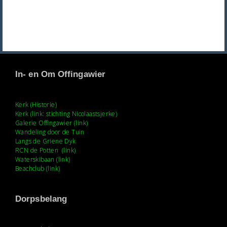
In- en Om Offingawier
Kerk (Historie)
Kerk (link: stichting Nicolaastsjerke)
Galerie Offingawier (link)
Wandeling door de Tuin
Langs de Griene Dyk
RCN de Potten (link)
Waterskibaan (link)
Beachclub (link)
Dorpsbelang